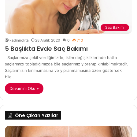
Saç Bakımı
kadinnokta
28 Aralık 2020
0
710
5 Başlıkta Evde Saç Bakımı
Saçlarımıza şekil verdiğimizde, iklim değişikliklerinde hatta
saçlarımızı topladığımızda bile saçlarımız yıpranıp kırılabilmektedir.
Saçlarımızın kırılmamasına ve yıpranmamasına özen göstersek
bile…
Devamını Oku »
Öne Çıkan Yazılar
Güzellik
On
Sırları:
Sa