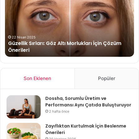
Göz
Si
Altı
Tek
Morlukları
Fa
İçin
Çözüm
Önerileri
22 Nisan 2025
Güzellik Sırları: Göz Altı Morlukları İçin Çözüm
Önerileri
Son Eklenen
Popüler
Dossha, Sorumlu Üretim ve
Performansı Aynı Çatıda Buluşturuyor
2 hafta önce
Zayıflıktan Kurtulmak İçin Beslenme
Önerileri
20 Haziran 2026