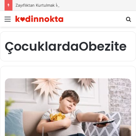
Zayıflıktan Kurtulmak İçin Beslenme Önerileri
Menü
A
y
...
ÇocuklardaObezite