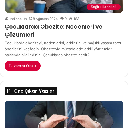
Sağlık Haberleri
kadinnokta
8 Ağustos 2024
0
183
Çocuklarda Obezite: Nedenleri ve
Çözümleri
Çocuklarda obeziteyi, nedenlerini, etkilerini ve sağlıklı yaşam tarzı
önerilerini keşfedin. Obeziteyle mücadelede etkili yöntemler
hakkında bilgi edinin. Çocuklarda obezite nedir?…
Devamını Oku »
Öne Çıkan Yazılar
Sigorta
Do
Nedir?
Gü
De
Be
Ön