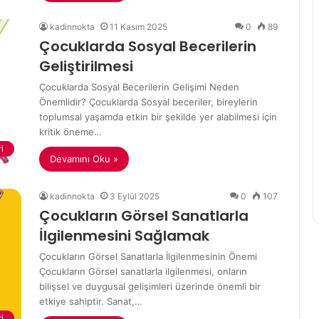
kadinnokta
11 Kasım 2025
0
89
Çocuklarda Sosyal Becerilerin
Geliştirilmesi
Çocuklarda Sosyal Becerilerin Gelişimi Neden
Önemlidir? Çocuklarda Sosyal beceriler, bireylerin
toplumsal yaşamda etkin bir şekilde yer alabilmesi için
kritik öneme…
i
Devamını Oku »
kadinnokta
3 Eylül 2025
0
107
Çocukların Görsel Sanatlarla
İlgilenmesini Sağlamak
Çocukların Görsel Sanatlarla İlgilenmesinin Önemi
Çocukların Görsel sanatlarla ilgilenmesi, onların
bilişsel ve duygusal gelişimleri üzerinde önemli bir
etkiye sahiptir. Sanat,…
i