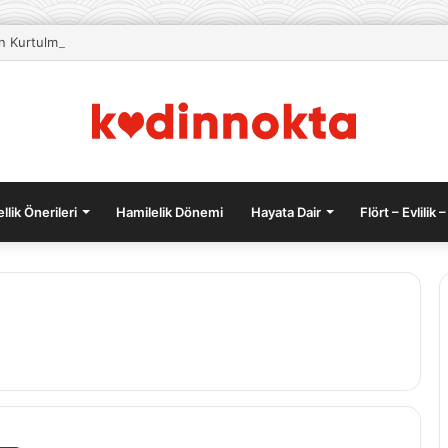
an Kurtulmak İçin Beslenme Önerileri
llik Önerileri
Hamilelik Dönemi
Hayata Dair
Flört – Evlilik –
Fiziksel
Aktivite
ve
Mental
Sağlık: