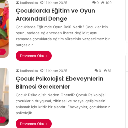
kadinnokta
11 Kasım 2025
0
109
Egzersizin
5 Eylül 2024
Çocuklarda Eğitim ve Oyun
Psikolojik
Fiziksel Aktivite ve Mental
Faydaları
Arasındaki Denge
Sağlık: Egzersizin Psikolojik
Çocuklarda Eğitimde Oyun Rolü Nedir? Çocuklar için
Nedir?
Faydaları
oyun, sadece eğlenceden ibaret değildir; aynı
zamanda çocuklarda eğitim sürecinin vazgeçilmez bir
parçasıdır.…
i
Devamını Oku »
kadinnokta
11 Kasım 2025
0
81
Çocuk Psikolojisi: Ebeveynlerin
Bilmesi Gerekenler
Çocuk Psikolojisi: Neden Önemli? Çocuk Psikolojisi:
çocukların duygusal, zihinsel ve sosyal gelişimlerini
anlamak için kritik bir alandır. Ebeveynler, çocuklarının
psikolojik…
i
Devamını Oku »