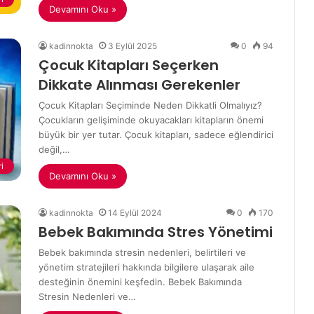
Devamını Oku »
kadinnokta
3 Eylül 2025
0
94
Çocuk Kitapları Seçerken
Dikkate Alınması Gerekenler
Çocuk Kitapları Seçiminde Neden Dikkatli Olmalıyız?
Çocukların gelişiminde okuyacakları kitapların önemi
büyük bir yer tutar. Çocuk kitapları, sadece eğlendirici
değil,…
i
Devamını Oku »
kadinnokta
14 Eylül 2024
0
170
Bebek Bakımında Stres Yönetimi
Bebek bakımında stresin nedenleri, belirtileri ve
yönetim stratejileri hakkında bilgilere ulaşarak aile
desteğinin önemini keşfedin. Bebek Bakımında
Stresin Nedenleri ve…