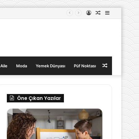
Kayıt
Rastgele
Kenar
Ol
Makale
Bölmesi
Rastgele
 Aile
Moda
Yemek Dünyası
Püf Noktası
Makale
Öne Çıkan Yazılar
Çocuklara
XBB.1.5
Yabancı
Nedir?
Dil
Belirtileri
Öğretmenin
ve
5
Tedavi