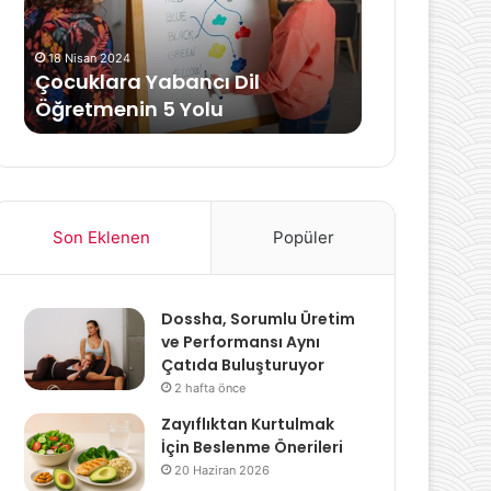
Yolu
Yöntemleri
Nelerdir?
18 Nisan 2024
18 Nisan 2024
Çocuklara Yabancı Dil
XBB.1.5 Nedir
Öğretmenin 5 Yolu
Tedavi Yönt
Son Eklenen
Popüler
Dossha, Sorumlu Üretim
ve Performansı Aynı
Çatıda Buluşturuyor
2 hafta önce
Zayıflıktan Kurtulmak
İçin Beslenme Önerileri
20 Haziran 2026