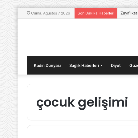
Zayıflıkt
Cuma, Ağustos 7 2026
Son Dakika Haberleri
Kadın Dünyası
Sağlık Haberleri
Diyet
Güze
çocuk gelişimi
Cinsel
Terapi
Nedir?