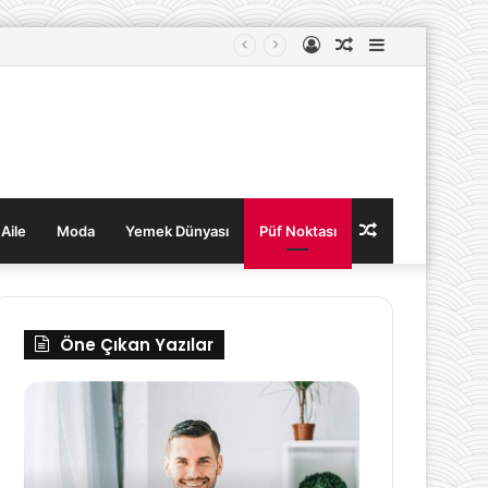
Kayıt
Rastgele
Kenar
Ol
Makale
Bölmesi
Rastgele
 Aile
Moda
Yemek Dünyası
Püf Noktası
Makale
Öne Çıkan Yazılar
Zeytinyağlı
Crush
Enginar
Sendromu
Dolmasının
Nedir?
Tarifi
Belirtileri
ve