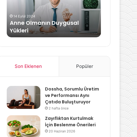
Tedavisi
23 Aralık 2020
18 Nisan 2024
Zeytinyağlı Enginar
Crush Send
Dolmasının Tarifi
Belirtileri v
Son Eklenen
Popüler
Dossha, Sorumlu Üretim
ve Performansı Aynı
Çatıda Buluşturuyor
2 hafta önce
Zayıflıktan Kurtulmak
İçin Beslenme Önerileri
20 Haziran 2026