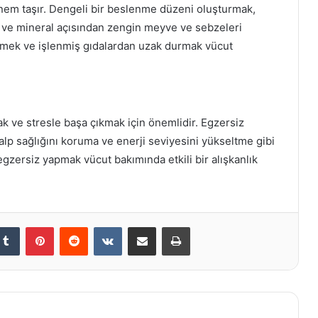
önem taşır. Dengeli bir beslenme düzeni oluşturmak,
in ve mineral açısından zengin meyve ve sebzeleri
 etmek ve işlenmiş gıdalardan uzak durmak vücut
ak ve stresle başa çıkmak için önemlidir. Egzersiz
lp sağlığını koruma ve enerji seviyesini yükseltme gibi
egzersiz yapmak vücut bakımında etkili bir alışkanlık
kedIn
Tumblr
Pinterest
Reddit
VKontakte
E-Posta ile paylaş
Yazdır