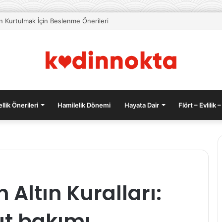
an Kurtulmak İçin Beslenme Önerileri
llik Önerileri
Hamilelik Dönemi
Hayata Dair
Flört – Evlilik –
Anne
Altın Kuralları:
Olmanın
Duygusal
Yükleri
ut bakımı