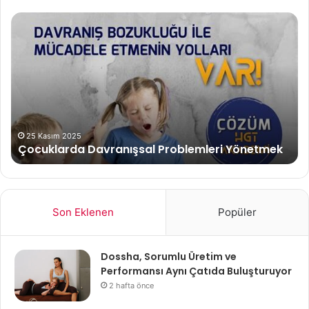
Çocuklarda
Be
Davranışsal
Od
Problemleri
Gü
Yönetmek
Ha
Ge
İpu
25 Kasım 2025
Çocuklarda Davranışsal Problemleri Yönetmek
Son Eklenen
Popüler
Dossha, Sorumlu Üretim ve
Performansı Aynı Çatıda Buluşturuyor
2 hafta önce