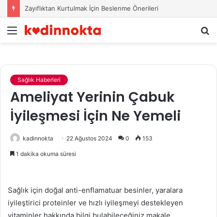
Zayıflıktan Kurtulmak İçin Beslenme Önerileri
Menü
A
y
...
Sağlık Haberleri
Ameliyat Yerinin Çabuk
İyileşmesi İçin Ne Yemeli
kadinnokta
22 Ağustos 2024
0
153
1 dakika okuma süresi
Sağlık için doğal anti-enflamatuar besinler, yaralara
iyileştirici proteinler ve hızlı iyileşmeyi destekleyen
vitaminler hakkında bilgi bulabileceğiniz makale.