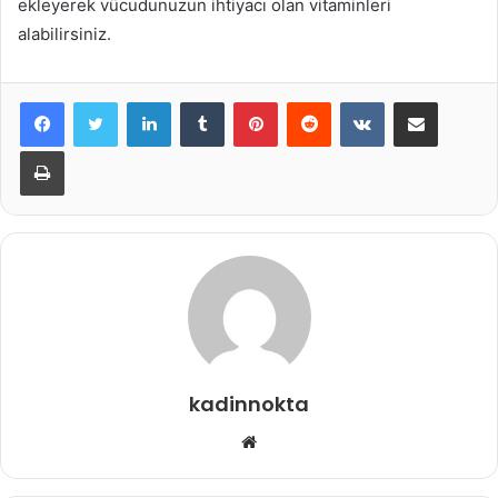
ekleyerek vücudunuzun ihtiyacı olan vitaminleri
alabilirsiniz.
LinkedIn
Tumblr
Pinterest
Reddit
VKontakte
E-Posta ile paylaş
Yazdır
kadinnokta
Web
sitesi