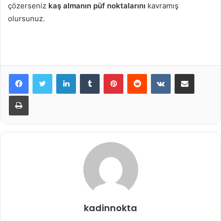
çözerseniz
kaş almanın püf noktalarını
kavramış
olursunuz.
LinkedIn
Tumblr
Pinterest
Reddit
VKontakte
E-Posta ile paylaş
Yazdır
kadinnokta