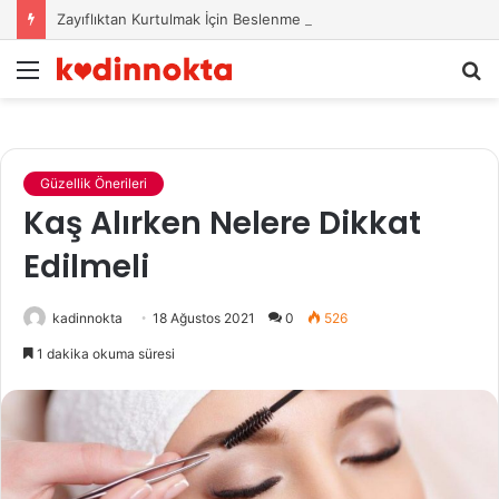
Zayıflıktan Kurtulmak İçin Beslenme Önerileri
Menü
A
y
...
Güzellik Önerileri
Kaş Alırken Nelere Dikkat
Edilmeli
kadinnokta
18 Ağustos 2021
0
526
1 dakika okuma süresi