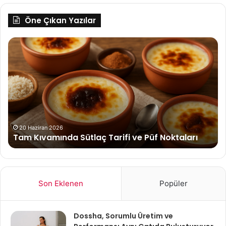
Öne Çıkan Yazılar
Tam
Ae
Kıvamında
Ne
Sütlaç
Tarifi
ve
Püf
Noktaları
20 Haziran 2026
Tam Kıvamında Sütlaç Tarifi ve Püf Noktaları
Son Eklenen
Popüler
Dossha, Sorumlu Üretim ve