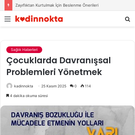
Zayıflıktan Kurtulmak İçin Beslenme Önerileri
Menü
A
y
...
Sağlık Haberleri
Çocuklarda Davranışsal
Problemleri Yönetmek
kadinnokta
25 Kasım 2025
0
114
4 dakika okuma süresi