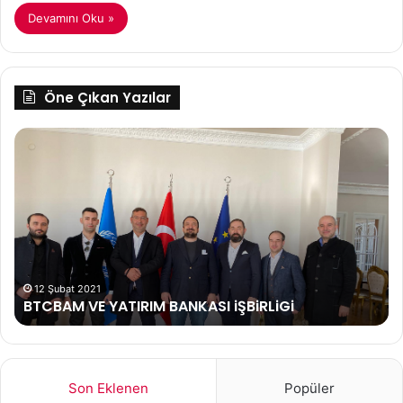
Devamını Oku »
Öne Çıkan Yazılar
BTCBAM
Ka
VE
de
YATIRIM
BANKASI
iŞBiRLiGi
12 Şubat 2021
BTCBAM VE YATIRIM BANKASI iŞBiRLiGi
Son Eklenen
Popüler