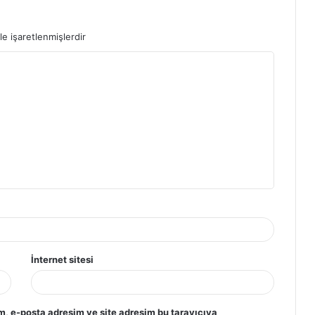
le işaretlenmişlerdir
İnternet sitesi
m, e-posta adresim ve site adresim bu tarayıcıya