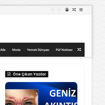
Kayıt
Rastgele
Kenar
Ol
Makale
Bölmesi
Rastgele
 Aile
Moda
Yemek Dünyası
Püf Noktası
Makale
Öne Çıkan Yazılar
Geniz
Bartholin
Akıntısı
Kisti
Neden
belirtileri
Olur?
Nasıl