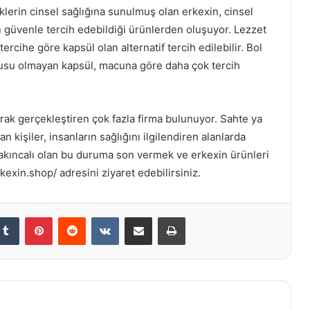
klerin cinsel sağlığına sunulmuş olan erkexin, cinsel
n güvenle tercih edebildiği ürünlerden oluşuyor. Lezzet
ercihe göre kapsül olan alternatif tercih edilebilir. Bol
konusu olmayan kapsül, macuna göre daha çok tercih
larak gerçekleştiren çok fazla firma bulunuyor. Sahte ya
kişiler, insanların sağlığını ilgilendiren alanlarda
sakıncalı olan bu duruma son vermek ve erkexin ürünleri
kexin.shop/ adresini ziyaret edebilirsiniz.
kedIn
Tumblr
Pinterest
Reddit
VKontakte
E-Posta ile paylaş
Yazdır