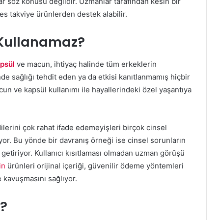
rar söz konusu değildir. Uzmanlar tarafından kesin bir
es takviye ürünlerden destek alabilir.
 Kullanamaz?
psül
ve macun, ihtiyaç halinde tüm erkeklerin
de sağlığı tehdit eden ya da etkisi kanıtlanmamış hiçbir
un ve kapsül kullanımı ile hayallerindeki özel yaşantıya
lerini çok rahat ifade edemeyişleri birçok cinsel
or. Bu yönde bir davranış örneği ise cinsel sorunların
getiriyor. Kullanıcı kısıtlaması olmadan uzman görüşü
in
ürünleri orijinal içeriği, güvenilir ödeme yöntemleri
e kavuşmasını sağlıyor.
r?