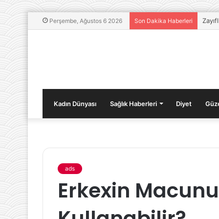
Zayıf
Perşembe, Ağustos 6 2026
Son Dakika Haberleri
Kadın Dünyası
Sağlık Haberleri
Diyet
Güze
ads
Sağlıklı
Erkexin Macunu
Beslenme
Alışkanlıkları
Kullanabilir?