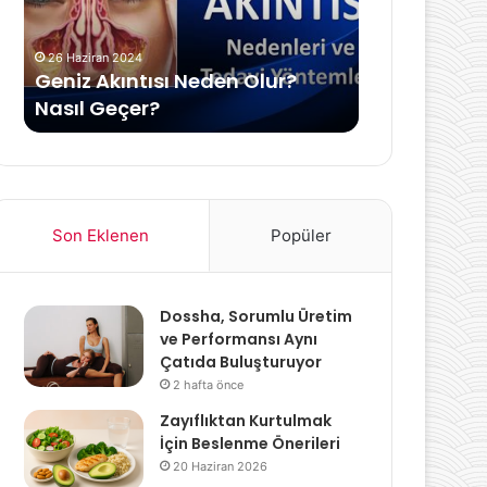
Geçer?
26 Haziran 2024
Geniz Akıntısı Neden Olur?
30 Nisan 2023
Nasıl Geçer?
Bartholin Kis
Son Eklenen
Popüler
Dossha, Sorumlu Üretim
ve Performansı Aynı
Çatıda Buluşturuyor
2 hafta önce
Zayıflıktan Kurtulmak
İçin Beslenme Önerileri
20 Haziran 2026