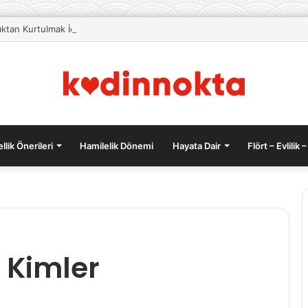
lıktan Kurtulmak İçin Beslenme Önerileri
llik Önerileri
Hamilelik Dönemi
Hayata Dair
Flört – Evlilik –
Saçın
 Kimler
daha
hızlı
uzaması
için