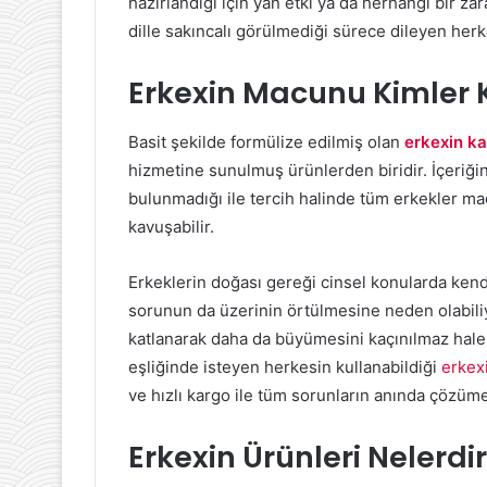
hazırlandığı için yan etki ya da herhangi bir za
dille sakıncalı görülmediği sürece dileyen herk
Erkexin Macunu Kimler
Basit şekilde formülize edilmiş olan
erkexin ka
hizmetine sunulmuş ürünlerden biridir. İçeriğin
bulunmadığı ile tercih halinde tüm erkekler mac
kavuşabilir.
Erkeklerin doğası gereği cinsel konularda kendi
sorunun da üzerinin örtülmesine neden olabiliy
katlanarak daha da büyümesini kaçınılmaz hale 
eşliğinde isteyen herkesin kullanabildiği
erkex
ve hızlı kargo ile tüm sorunların anında çözüm
Erkexin Ürünleri Nelerdi