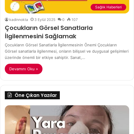
Sağlık Haberleri
kadinnokta
3 Eylül 2025
0
107
Çocukların Görsel Sanatlarla
İlgilenmesini Sağlamak
Çocukların Görsel Sanatlarla İlgilenmesinin Önemi Çocukların
Görsel sanatlarla ilgilenmesi, onların bilişsel ve duygusal gelişimleri
üzerinde önemli bir etkiye sahiptir. Sanat,…
Devamını Oku »
Öne Çıkan Yazılar
Evde
Fı
Pansuman
Bal
Nasıl
Tar
Yapılır?
ve
Pü