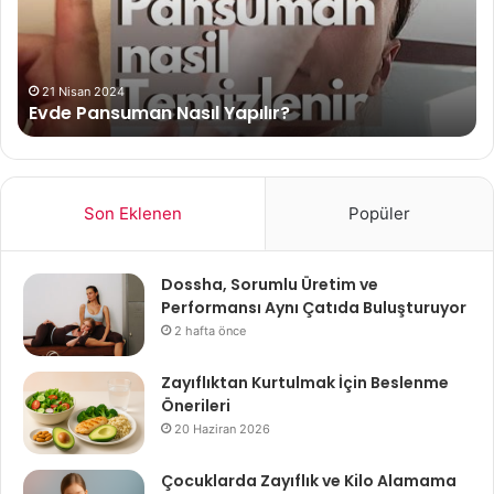
No
21 Nisan 2024
Evde Pansuman Nasıl Yapılır?
Son Eklenen
Popüler
Dossha, Sorumlu Üretim ve
Performansı Aynı Çatıda Buluşturuyor
2 hafta önce
Zayıflıktan Kurtulmak İçin Beslenme
Önerileri
20 Haziran 2026
Çocuklarda Zayıflık ve Kilo Alamama