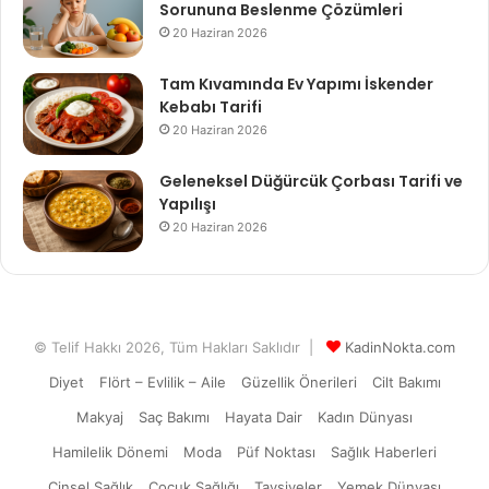
Sorununa Beslenme Çözümleri
20 Haziran 2026
Tam Kıvamında Ev Yapımı İskender
Kebabı Tarifi
20 Haziran 2026
Geleneksel Düğürcük Çorbası Tarifi ve
Yapılışı
20 Haziran 2026
© Telif Hakkı 2026, Tüm Hakları Saklıdır |
KadinNokta.com
Diyet
Flört – Evlilik – Aile
Güzellik Önerileri
Cilt Bakımı
Makyaj
Saç Bakımı
Hayata Dair
Kadın Dünyası
Hamilelik Dönemi
Moda
Püf Noktası
Sağlık Haberleri
Cinsel Sağlık
Çocuk Sağlığı
Tavsiyeler
Yemek Dünyası