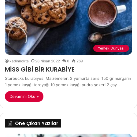
Yemek Dünyası
kadinnokta
28 Nisan 2022
0
269
MİSS GİBİ BİR KURABİYE
Starbucks kurabiyesi Malzemeler: 2 yumurta sarısı 150 gr margarin
1 yemek kaşığı tereyağı 10 yemek kaşığı pudra şekeri 2 çay…
Devamını Oku »
Öne Çıkan Yazılar
Entübe
Za