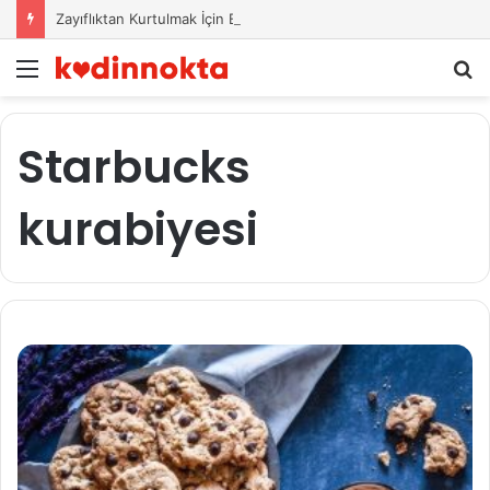
Zayıflıktan Kurtulmak İçin Beslenme Önerileri
Menü
A
y
...
Starbucks
kurabiyesi