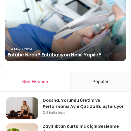
Nedir?
(P
Entübasyon
Ne
Nasıl
Yapılır?
4 Mayıs 2024
Entübe Nedir? Entübasyon Nasıl Yapılır?
Son Eklenen
Popüler
Dossha, Sorumlu Üretim ve
Performansı Aynı Çatıda Buluşturuyor
2 hafta önce
Zayıflıktan Kurtulmak İçin Beslenme