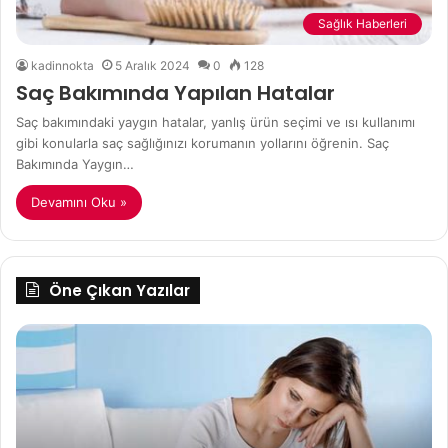
Sağlık Haberleri
kadinnokta
5 Aralık 2024
0
128
Saç Bakımında Yapılan Hatalar
Saç bakımındaki yaygın hatalar, yanlış ürün seçimi ve ısı kullanımı
gibi konularla saç sağlığınızı korumanın yollarını öğrenin. Saç
Bakımında Yaygın…
Devamını Oku »
Öne Çıkan Yazılar
Duygusal
An
Yeme:
Ot
Nedenleri
Ki
ve
Çözüm
Yolları