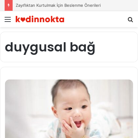
Zayıflıktan Kurtulmak İçin Beslenme Önerileri
Menü
A
y
...
duygusal bağ